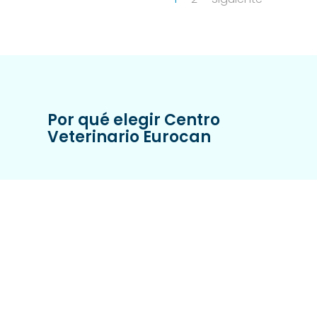
Por qué elegir Centro
Veterinario Eurocan
Elegir veterinario es una decisión
importante
. No solo para hoy, sino para
el futuro de tu mascota. En Centro
Veterinario Eurocan encontrarás:

Experiencia clínica contrastada

Atención integral y coordinada