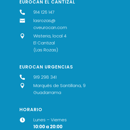
EUROCAN EL CANTIZAL
914 126 147

lasrozas@

cveurocan.com
Wisteria, local 4

El Cantizal
(Las Rozas)
EUROCAN URGENCIAS
919 298 341

Marqués de Santillana, 9

Guadarrama
HORARIO
Lunes – Viernes

10:00 a 20:00