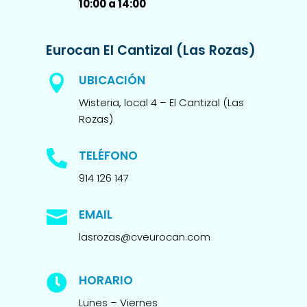
10:00 a 14:00
Eurocan El Cantizal (Las Rozas)
UBICACIÓN

Wisteria, local 4 – El Cantizal (Las
Rozas)
TELÉFONO

914 126 147
EMAIL

lasrozas@cveurocan.com
HORARIO

Lunes – Viernes