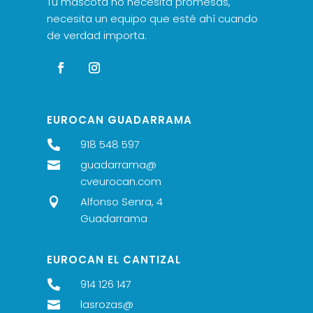
Tu mascota no necesita promesas,
necesita un equipo que esté ahí cuando
de verdad importa.
EUROCAN GUADARRAMA
918 548 597

guadarrama@

cveurocan.com
Alfonso Senra, 4

Guadarrama
EUROCAN EL CANTIZAL
914 126 147

lasrozas@
